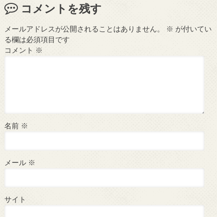
コメントを残す
メールアドレスが公開されることはありません。
※
が付いてい
る欄は必須項目です
コメント
※
名前
※
メール
※
サイト