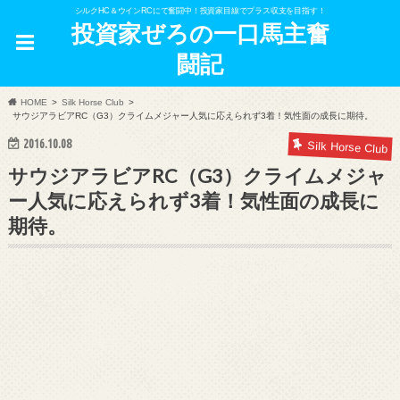
シルクHC＆ウインRCにて奮闘中！投資家目線でプラス収支を目指す！
投資家ぜろの一口馬主奮
闘記
HOME
Silk Horse Club
サウジアラビアRC（G3）クライムメジャー人気に応えられず3着！気性面の成長に期待。
2016.10.08
Silk Horse Club
サウジアラビアRC（G3）クライムメジャ
ー人気に応えられず3着！気性面の成長に
期待。