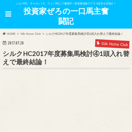
シルクHC、キャロットC、ウインRCにて奮闘中！投資家目線でプラス収支を目指す！
投資家ぜろの一口馬主奮
闘記
HOME
Silk Horse Club
シルクHC2017年度募集馬検討④1頭入れ替えで最終結論！
2017.07.20
Silk Horse Club
シルクHC2017年度募集馬検討④1頭入れ替
えで最終結論！