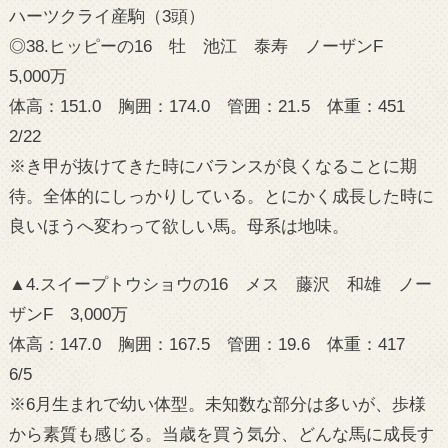
ハーツクライ産駒（3頭）
◎38.ヒッピーの16 牡 池江 泰寿 ノーザンF
5,000万
体高：151.0 胸囲：174.0 管囲：21.5 体重：451
2/22
※き甲が抜けてきた時にバランスが良くなることに期
待。全体的にしっかりしている。とにかく成長した時に
良いほうへ変わって欲しい馬。母系は地味。
▲4.スイープトウショウの16 メス 藤沢 和雄 ノー
ザンF 3,000万
体高：147.0 胸囲：167.5 管囲：19.6 体重：417
6/5
※6月生まれで幼い体型。未知数な部分は多いが、歩様
から素質も感じる。当歳を買う気分、どんな馬に成長す