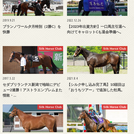
2019.9.21
2022.12.26
ブランノワール夕月特別（2勝C）を
【2023年出資方針】一口馬主引退へ
快勝
向けてキャロットCも退会準備へ。
Silk Horse Club
Silk Horse Club
2017.5.22
2021.8.4
セダブリランテス新潟で地味にデビ
【シルク申し込み完了馬】10頭目は
ュー2連勝！アストラエンブレムまた
「おうちツアー」で追加した牡馬。
惜敗・…
Silk Horse Club
Silk Horse Club