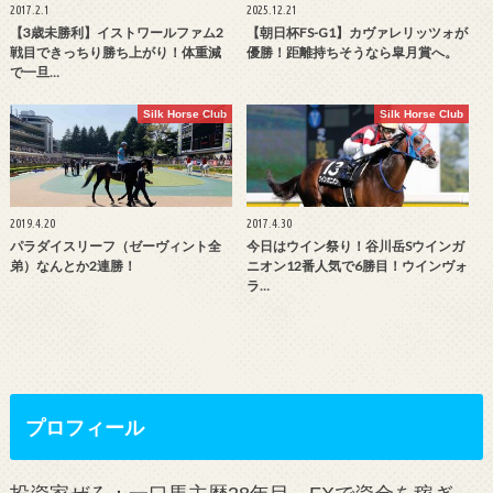
2017.2.1
2025.12.21
【3歳未勝利】イストワールファム2
【朝日杯FS-G1】カヴァレリッツォが
戦目できっちり勝ち上がり！体重減
優勝！距離持ちそうなら皐月賞へ。
で一旦…
Silk Horse Club
Silk Horse Club
2019.4.20
2017.4.30
パラダイスリーフ（ゼーヴィント全
今日はウイン祭り！谷川岳Sウインガ
弟）なんとか2連勝！
ニオン12番人気で6勝目！ウインヴォ
ラ…
プロフィール