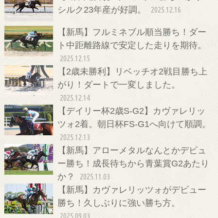
シルク23年産が好調。
2025.12.16
【新馬】フルミネブル順当勝ち！ダー
ト中距離路線で安定した走りを期待。
2025.12.15
【2歳未勝利】リベッチオ2戦目勝ち上
がり！ダートで一変しました。
2025.12.14
【デイリー杯2歳S-G2】カヴァレリッ
ツォ2着。朝日杯FS-G1へ向けて順調。
2025.12.13
【新馬】アローメタルなんとかデビュ
ー勝ち！成長待ちから青葉賞G2あたり
か？
2025.11.03
【新馬】カヴァレリッツォがデビュー
勝ち！久しぶりに強い勝ち方。
2025.09.03