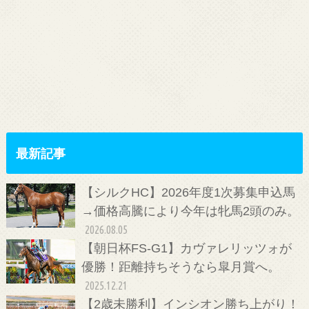
最新記事
【シルクHC】2026年度1次募集申込馬
→価格高騰により今年は牝馬2頭のみ。
2026.08.05
【朝日杯FS-G1】カヴァレリッツォが
優勝！距離持ちそうなら皐月賞へ。
2025.12.21
【2歳未勝利】インシオン勝ち上がり！