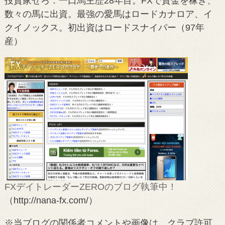
投資家ぜろ：一口馬主歴28年目。FXで資金を稼ぎ、
数々の馬に出資。最強の愛馬はロードカナロア、イ
クイノックス。初出資はロードスナイパー（97年
産）
FXデイトレーダーZEROのブログ執筆中！
（http://nana-fx.com/）
※当ブログの関係者コメントや画像は、クラブ許可