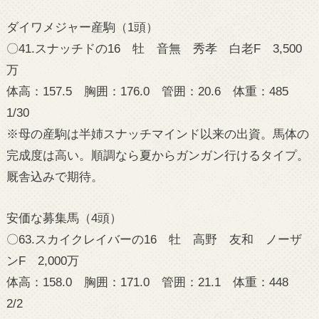
ダイワメジャー産駒（1頭）
〇41.スナッチドの16 牡 音無 秀孝 白老F 3,500
万
体高：157.5 胸囲：176.0 管囲：20.6 体重：485
1/30
※母の産駒は半姉スナッチマインド以来の出資。馬体の
完成度は高い。順調なら夏からガンガン行けるタイプ。
厩舎込みで期待。
安価な募集馬（4頭）
〇63.スカイクレイバーの16 牡 高野 友和 ノーザ
ンF 2,000万
体高：158.0 胸囲：171.0 管囲：21.1 体重：448
2/2