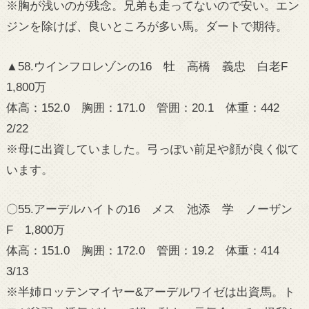
※胸が浅いのが残念。兄弟も走ってないので安い。エン
ジンを除けば、良いところが多い馬。ダートで期待。
▲58.ウインフロレゾンの16 牡 高橋 義忠 白老F
1,800万
体高：152.0 胸囲：171.0 管囲：20.1 体重：442
2/22
※母に出資していました。弓っぽい前足や顔が良く似て
います。
〇55.アーデルハイトの16 メス 池添 学 ノーザン
F 1,800万
体高：151.0 胸囲：172.0 管囲：19.2 体重：414
3/13
※半姉ロッテンマイヤー&アーデルワイゼは出資馬。ト