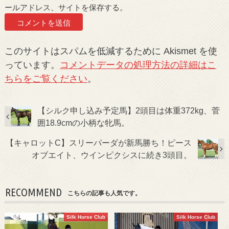
ールアドレス、サイトを保存する。
このサイトはスパムを低減するために Akismet を使
っています。
コメントデータの処理方法の詳細はこ
ちらをご覧ください
。
【シルク申し込み予定馬】2頭目は体重372kg、菅
囲18.9cmの小柄な牝馬。
【キャロットC】スリーパーダが新馬勝ち！ピース
オブエイト、ウインピクシスに続き3頭目。
RECOMMEND
こちらの記事も人気です。
Silk Horse Club
Silk Horse Club