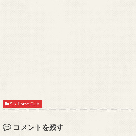
Silk Horse Club
コメントを残す