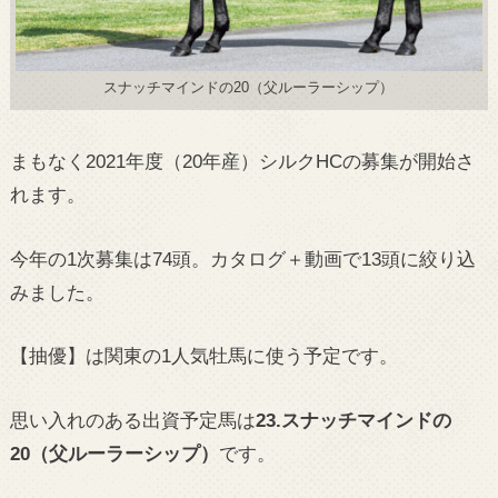
スナッチマインドの20（父ルーラーシップ）
まもなく2021年度（20年産）シルクHCの募集が開始さ
れます。
今年の1次募集は74頭。カタログ＋動画で13頭に絞り込
みました。
【抽優】は関東の1人気牡馬に使う予定です。
思い入れのある出資予定馬は
23.スナッチマインドの
20（父ルーラーシップ）
です。