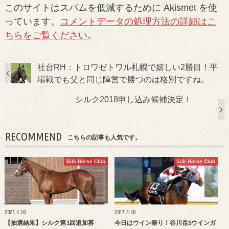
このサイトはスパムを低減するために Akismet を使
っています。
コメントデータの処理方法の詳細はこ
ちらをご覧ください
。
社台RH：トロワゼトワル札幌で嬉しい2勝目！平
場戦でも父と同じ陣営で勝つのは格別ですね。
シルク2018申し込み候補決定！
RECOMMEND
こちらの記事も人気です。
Silk Horse Club
Silk Horse Club
2023.4.20
2017.4.30
【抽選結果】シルク第1回追加募
今日はウイン祭り！谷川岳Sウインガ