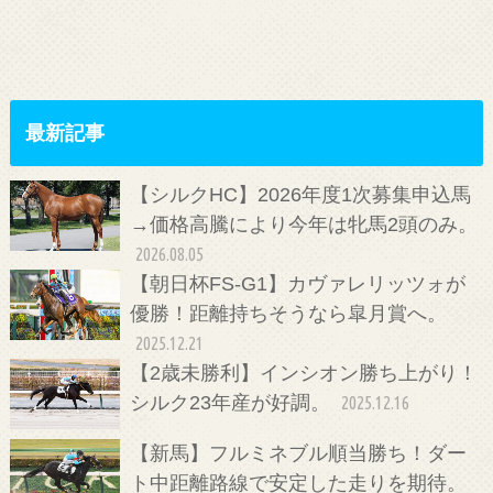
最新記事
【シルクHC】2026年度1次募集申込馬
→価格高騰により今年は牝馬2頭のみ。
2026.08.05
【朝日杯FS-G1】カヴァレリッツォが
優勝！距離持ちそうなら皐月賞へ。
2025.12.21
【2歳未勝利】インシオン勝ち上がり！
シルク23年産が好調。
2025.12.16
【新馬】フルミネブル順当勝ち！ダー
ト中距離路線で安定した走りを期待。