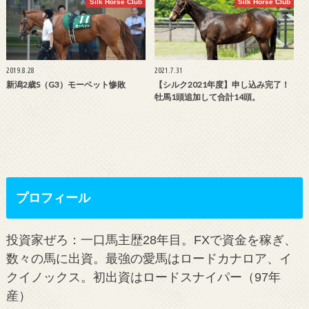
Silk Horse Club
Silk Horse Club
2019.8.28
2021.7.31
新潟2歳S（G3）モーベット惨敗
【シルク2021年度】申し込み完了！
牡馬1頭追加して合計14頭。
プロフィール
投資家ぜろ：一口馬主歴28年目。FXで資金を稼ぎ、
数々の馬に出資。最強の愛馬はロードカナロア、イ
クイノックス。初出資はロードスナイパー（97年
産）