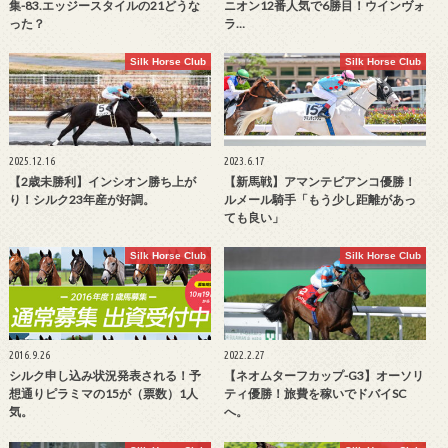
集-83.エッジースタイルの21どうな
ニオン12番人気で6勝目！ウインヴォ
った？
ラ…
Silk Horse Club
Silk Horse Club
2025.12.16
2023.6.17
【2歳未勝利】インシオン勝ち上が
【新馬戦】アマンテビアンコ優勝！
り！シルク23年産が好調。
ルメール騎手「もう少し距離があっ
ても良い」
Silk Horse Club
Silk Horse Club
2016.9.26
2022.2.27
シルク申し込み状況発表される！予
【ネオムターフカップ-G3】オーソリ
想通りピラミマの15が（票数）1人
ティ優勝！旅費を稼いでドバイSC
気。
へ。