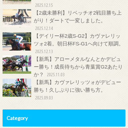
2025.12.15
【2歳未勝利】リベッチオ2戦目勝ち上
がり！ダートで一変しました。
2025.12.14
【デイリー杯2歳S-G2】カヴァレリッ
ツォ2着。朝日杯FS-G1へ向けて順調。
2025.12.13
【新馬】アローメタルなんとかデビュ
ー勝ち！成長待ちから青葉賞G2あたり
か？
2025.11.03
【新馬】カヴァレリッツォがデビュー
勝ち！久しぶりに強い勝ち方。
2025.09.03
Category