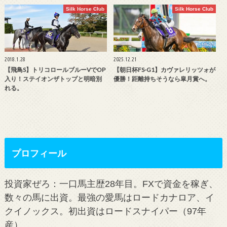
Silk Horse Club
Silk Horse Club
2018.1.28
2025.12.21
【飛鳥S】トリコロールブルーVでOP
【朝日杯FS-G1】カヴァレリッツォが
入り！ステイオンザトップと明暗別
優勝！距離持ちそうなら皐月賞へ。
れる。
プロフィール
投資家ぜろ：一口馬主歴28年目。FXで資金を稼ぎ、
数々の馬に出資。最強の愛馬はロードカナロア、イ
クイノックス。初出資はロードスナイパー（97年
産）