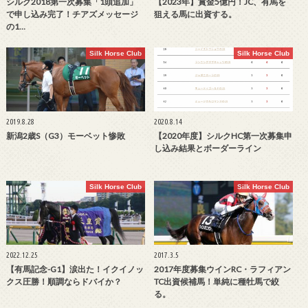
シルク2018第一次募集「1頭追加」
【2023年】賞金5億円！JC、有馬を
で申し込み完了！チアズメッセージ
狙える馬に出資する。
の1…
Silk Horse Club
Silk Horse Club
2019.8.28
2020.8.14
新潟2歳S（G3）モーベット惨敗
【2020年度】シルクHC第一次募集申
し込み結果とボーダーライン
Silk Horse Club
Silk Horse Club
2022.12.25
2017.3.5
【有馬記念-G1】涙出た！イクイノッ
2017年度募集ウインRC・ラフィアン
クス圧勝！順調ならドバイか？
TC出資候補馬！単純に種牡馬で絞
る。