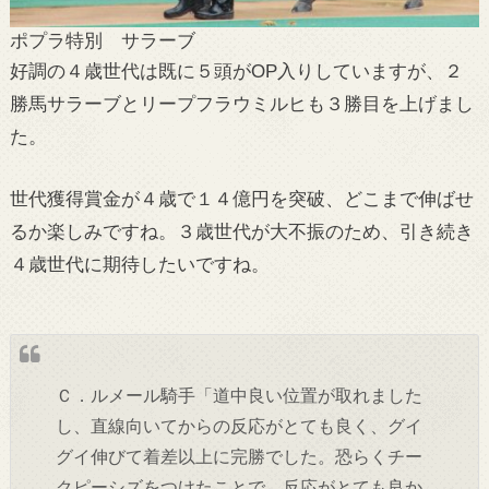
ポプラ特別 サラーブ
好調の４歳世代は既に５頭がOP入りしていますが、２
勝馬サラーブとリープフラウミルヒも３勝目を上げまし
た。
世代獲得賞金が４歳で１４億円を突破、どこまで伸ばせ
るか楽しみですね。３歳世代が大不振のため、引き続き
４歳世代に期待したいですね。
Ｃ．ルメール騎手「道中良い位置が取れました
し、直線向いてからの反応がとても良く、グイ
グイ伸びて着差以上に完勝でした。恐らくチー
クピーシズをつけたことで、反応がとても良か