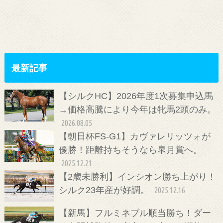
最新記事
【シルクHC】2026年度1次募集申込馬
→価格高騰により今年は牝馬2頭のみ。
2026.08.05
【朝日杯FS-G1】カヴァレリッツォが
優勝！距離持ちそうなら皐月賞へ。
2025.12.21
【2歳未勝利】インシオン勝ち上がり！
シルク23年産が好調。
2025.12.16
【新馬】フルミネブル順当勝ち！ダー