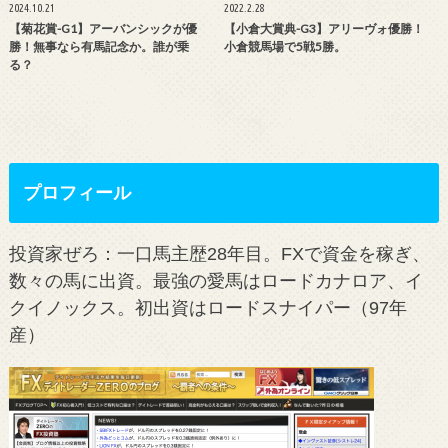
2024.10.21
2022.2.28
【菊花賞-G1】アーバンシックが優
【小倉大賞典-G3】アリーヴォ優勝！
勝！無事なら有馬記念か。誰が乗
小倉競馬場で5戦5勝。
る？
プロフィール
投資家ぜろ：一口馬主歴28年目。FXで資金を稼ぎ、
数々の馬に出資。最強の愛馬はロードカナロア、イ
クイノックス。初出資はロードスナイパー（97年
産）