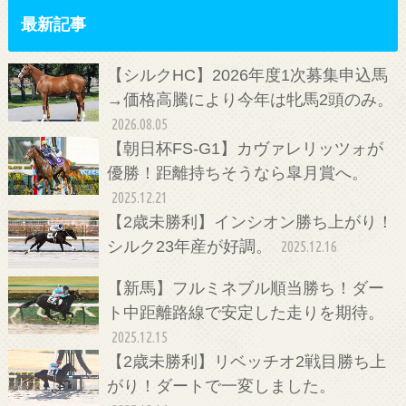
最新記事
【シルクHC】2026年度1次募集申込馬
→価格高騰により今年は牝馬2頭のみ。
2026.08.05
【朝日杯FS-G1】カヴァレリッツォが
優勝！距離持ちそうなら皐月賞へ。
2025.12.21
【2歳未勝利】インシオン勝ち上がり！
シルク23年産が好調。
2025.12.16
【新馬】フルミネブル順当勝ち！ダー
ト中距離路線で安定した走りを期待。
2025.12.15
【2歳未勝利】リベッチオ2戦目勝ち上
がり！ダートで一変しました。