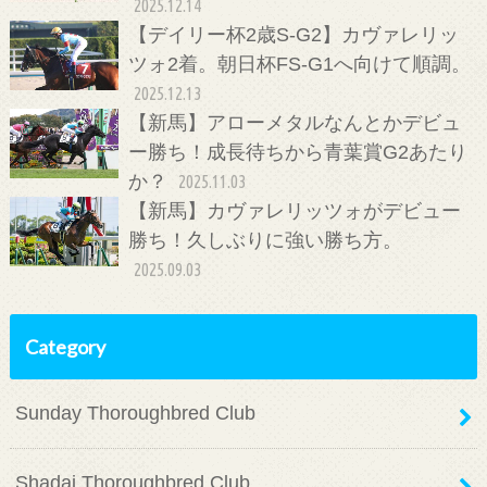
2025.12.14
【デイリー杯2歳S-G2】カヴァレリッ
ツォ2着。朝日杯FS-G1へ向けて順調。
2025.12.13
【新馬】アローメタルなんとかデビュ
ー勝ち！成長待ちから青葉賞G2あたり
か？
2025.11.03
【新馬】カヴァレリッツォがデビュー
勝ち！久しぶりに強い勝ち方。
2025.09.03
Category
Sunday Thoroughbred Club
Shadai Thoroughbred Club