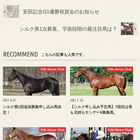
安田記念G1優勝祝賀会のお知らせ
シルク第1次募集、字面段階の最注目馬は？
RECOMMEND
こちらの記事も人気です。
Silk Horse Club
Silk Horse Club
2017.4.25
2021.7.30
シルク第2回追加募集申し込み馬決
【シルク申し込み予定馬】7頭目は母
定！
も兄姉もサンデーR募集馬。
Silk Horse Club
Silk Horse Club