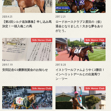
2020.4.25
2017.2.21
【第2回シルク追加募集】申し込み馬
ロードホースクラブ２度目の（仮）
決定！一頭入魂この馬
退会となりました！大きな夢をあり
がとう。
Silk Horse Club
Silk Horse Club
2019.7.19
2017.8.20
安田記念G1優勝祝賀会のお知らせ
イストワールファムようやく2勝目！
インヘリットデールとの出資馬ワ
ン・ツー
Silk Horse Club
Silk Horse Club