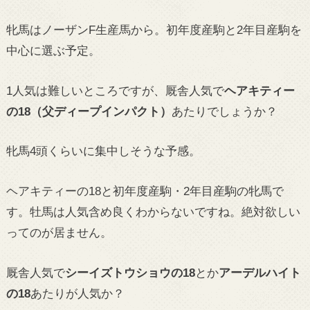
牝馬はノーザンF生産馬から。初年度産駒と2年目産駒を
中心に選ぶ予定。
1人気は難しいところですが、厩舎人気で
ヘアキティー
の18（父ディープインパクト）
あたりでしょうか？
牝馬4頭くらいに集中しそうな予感。
ヘアキティーの18と初年度産駒・2年目産駒の牝馬で
す。牡馬は人気含め良くわからないですね。絶対欲しい
ってのが居ません。
厩舎人気で
シーイズトウショウの18
とか
アーデルハイト
の18
あたりが人気か？