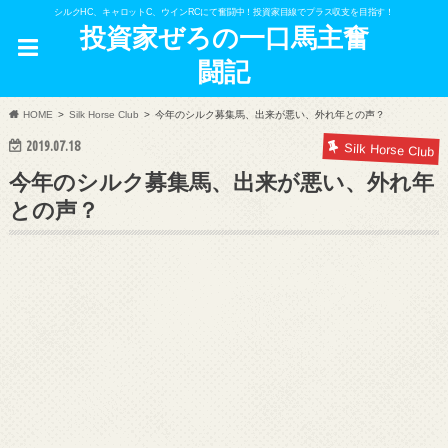
シルクHC、キャロットC、ウインRCにて奮闘中！投資家目線でプラス収支を目指す！
投資家ぜろの一口馬主奮
闘記
HOME
Silk Horse Club
今年のシルク募集馬、出来が悪い、外れ年との声？
2019.07.18
Silk Horse Club
今年のシルク募集馬、出来が悪い、外れ年
との声？