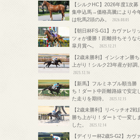
【シルクHC】2026年度1次募
集申込馬→価格高騰により今
は牝馬2頭のみ。
2026.08.05
【朝日杯FS-G1】カヴァレリ
ツォが優勝！距離持ちそうな
皐月賞へ。
2025.12.21
【2歳未勝利】インシオン勝ち
上がり！シルク23年産が好調
2025.12.16
【新馬】フルミネブル順当勝
ち！ダート中距離路線で安定
た走りを期待。
2025.12.15
【2歳未勝利】リベッチオ2戦
勝ち上がり！ダートで一変し
した。
2025.12.14
【デイリー杯2歳S-G2】カヴ