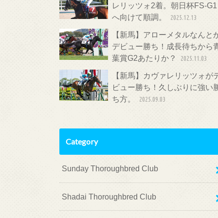
レリッツォ2着。朝日杯FS-G1
へ向けて順調。
2025.12.13
【新馬】アローメタルなんと
デビュー勝ち！成長待ちから
葉賞G2あたりか？
2025.11.03
【新馬】カヴァレリッツォが
ビュー勝ち！久しぶりに強い
ち方。
2025.09.03
Category
Sunday Thoroughbred Club
Shadai Thoroughbred Club