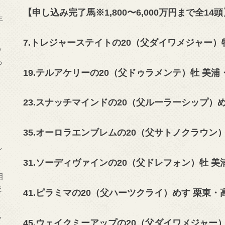
【申し込み完了馬※1,800〜6,000万円まで全14頭
年
7.トレジャーステイトの20（父ダイワメジャー）
ッ
ら
19.テルアケリーの20（父ドゥラメンテ）牡 美浦
23.スナッチマインドの20（父ルーラーシップ）めす
。
35.オーロラエンブレムの20（父サトノクラウン）牡
し
31.ソーディヴァインの20（父ドレフォン）牡 美
目
ま
41.ピラミマの20（父ハーツクライ）めす 栗東・
ァ
45.ウェイクミーアップの20（父ダイワメジャー）牡