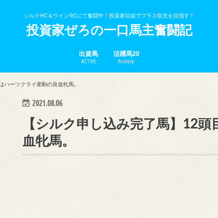
シルクHC＆ウインRCにて奮闘中！投資家目線でプラス収支を目指す！
投資家ぜろの一口馬主奮闘記
出資馬
活躍馬20
ACTIVE
history
目はハーツクライ産駒の良血牝馬。
2021.08.06
【シルク申し込み完了馬】12頭
血牝馬。