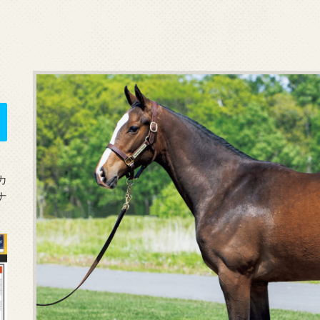
を
カ
ナ