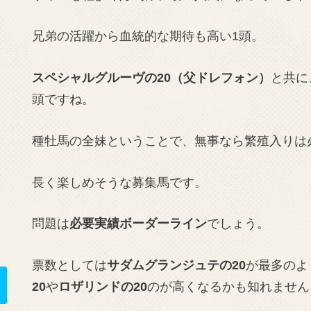
兄弟の活躍から血統的な期待も高い1頭。
スペシャルグルーヴの20（父ドレフォン）
と共に
頭ですね。
種牡馬の全妹ということで、無事なら繁殖入りは
長く楽しめそうな募集馬です。
問題は
必要実績ボーダーライン
でしょう。
票数としては
サダムグランジュテの20
が最多のよ
20
や
ロザリンドの20
のが高くなるかも知れません