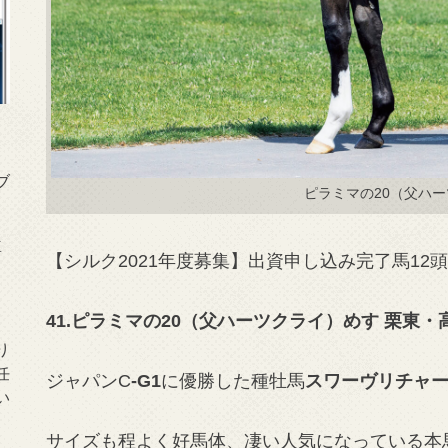
ブ
ピラミマの20（父ハ
【シルク2021年度募集】出資申し込み完了馬12
41.ピラミマの20（父ハーツクライ）めす 栗東・
り
任
ジャパンC
-G1
に優勝した種牡馬
スワーヴリチャ
い
サイズも程よく好馬体、凄い人気になっている本