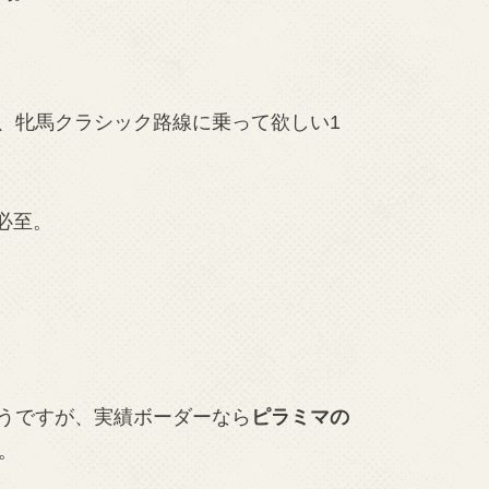
、牝馬クラシック路線に乗って欲しい1
必至。
うですが、実績ボーダーなら
ピラミマの
。