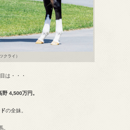
ーツクライ）
頭目は・・・
高野
4,500万円。
ード
の全妹。
馬。