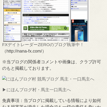
FXデイトレーダーZEROのブログ執筆中！
（http://nana-fx.com/）
※当ブログの関係者コメントや画像は、クラブ許可
のもと掲載しております。
▶︎にほんブログ村・馬主一口馬主へ
免責事項：当ブログに掲載している情報により如何
なる損害等が発生した場合でも一切の責任を負いか