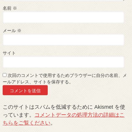
名前
※
メール
※
サイト
次回のコメントで使用するためブラウザーに自分の名前、メ
ールアドレス、サイトを保存する。
このサイトはスパムを低減するために Akismet を使
っています。
コメントデータの処理方法の詳細はこ
ちらをご覧ください
。