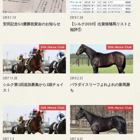
2019.7.19
2019.7.20
安田記念G1優勝祝賀会のお知らせ
【シルク2019】出資候補馬リストと
短評①
Silk Horse Club
Silk Horse Club
2017.11.28
2019.2.23
シルク第1回追加募集から1頭チョイ
パラダイスリーフよれよれの新馬勝
ス！
ち
Silk Horse Club
Silk Horse Club
2017.1.5
2017.4.25