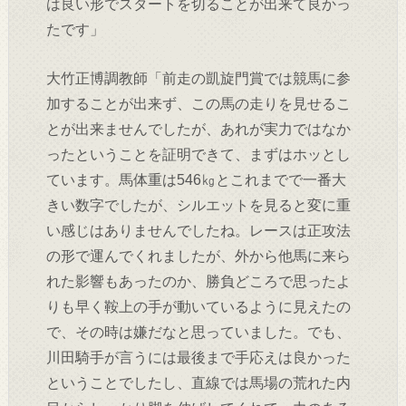
は良い形でスタートを切ることが出来て良かっ
たです」
大竹正博調教師「前走の凱旋門賞では競馬に参
加することが出来ず、この馬の走りを見せるこ
とが出来ませんでしたが、あれが実力ではなか
ったということを証明できて、まずはホッとし
ています。馬体重は546㎏とこれまでで一番大
きい数字でしたが、シルエットを見ると変に重
い感じはありませんでしたね。レースは正攻法
の形で運んでくれましたが、外から他馬に来ら
れた影響もあったのか、勝負どころで思ったよ
りも早く鞍上の手が動いているように見えたの
で、その時は嫌だなと思っていました。でも、
川田騎手が言うには最後まで手応えは良かった
ということでしたし、直線では馬場の荒れた内