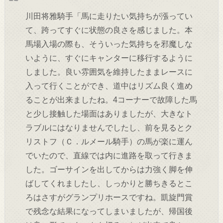
川田将雅騎手「馬に走りたい気持ちが漲ってい
て、跨ってすぐに状態の良さを感じました。本
馬場入場の際も、そういった気持ちを邪魔しな
いように、すぐにキャンターに移行するように
しました。良い雰囲気を維持したままレースに
入って行くことができ、道中はリズム良く進め
ることが出来ましたね。4コーナーで故障した馬
と少し接触した場面はありましたが、大きなト
ラブルにはなりませんでしたし、前を見るとク
リストフ（Ｃ．ルメール騎手）の馬が楽に運ん
でいたので、直線では内に進路を取って行きま
した。ゴーサインを出してからは力強く脚を伸
ばしてくれましたし、しっかりと勝ちきるとこ
ろはさすがグランプリホースですね。凱旋門賞
で残念な結果になってしまいましたが、帰国後