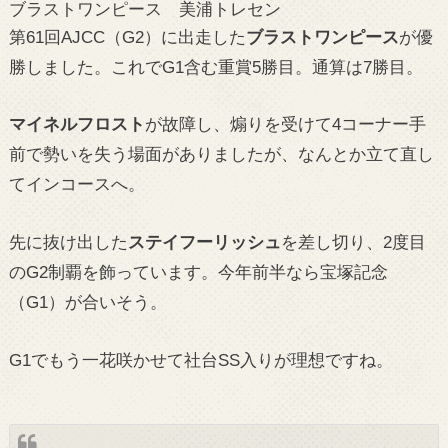
ブラストワンピース 美浦トレセン
第61回AJCC（G2）に出走した
ブラストワンピース
が優
勝しました。これでG1含む重賞5勝目。通算は7勝目。
マイネルフロスト
が故障し、煽りを受けて4コーナー手
前で勢いを失う場面がありましたが、なんとか立て直し
てインコースへ。
先に抜け出した
ステイフーリッシュ
を差し切り、2度目
のG2制覇を飾っています。今年前半なら宝塚記念
（G1）が合いそう。
G1でもう一花咲かせて社台SS入りが理想ですね。