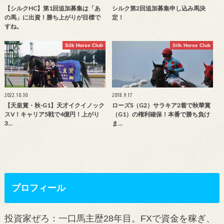
【シルクHC】第1回追加募集は「あ
シルク第2回追加募集申し込み馬決
の馬」に出資！勝ち上がりが目標で
定！
すね。
Silk Horse Club
Silk Horse Club
2022.10.30
2018.9.17
【天皇賞・秋-G1】天才イクイノック
ローズS（G2）サラキア2着で秋華賞
スV！キャリア5戦で4億円！上がり
（G1）の権利確保！本番で勝ち負け
3…
ま…
プロフィール
投資家ぜろ：一口馬主歴28年目。FXで資金を稼ぎ、