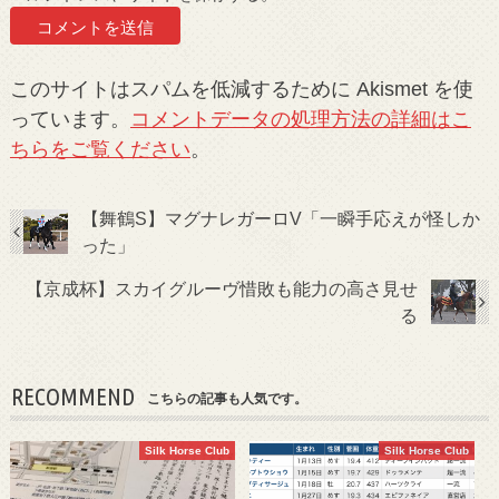
このサイトはスパムを低減するために Akismet を使
っています。
コメントデータの処理方法の詳細はこ
ちらをご覧ください
。
【舞鶴S】マグナレガーロV「一瞬手応えが怪しか
った」
【京成杯】スカイグルーヴ惜敗も能力の高さ見せ
る
RECOMMEND
こちらの記事も人気です。
Silk Horse Club
Silk Horse Club