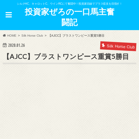
シルクHC、キャロットC、ウインRCにて奮闘中！投資家目線でプラス収支を目指す！
投資家ぜろの一口馬主奮
闘記
HOME
Silk Horse Club
【AJCC】ブラストワンピース重賞5勝目
2020.01.26
Silk Horse Club
【AJCC】ブラストワンピース重賞5勝目