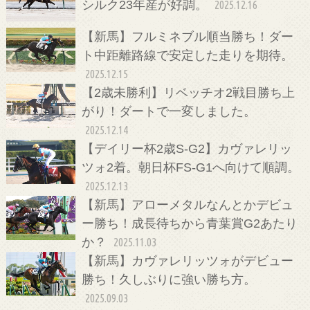
シルク23年産が好調。
2025.12.16
【新馬】フルミネブル順当勝ち！ダー
ト中距離路線で安定した走りを期待。
2025.12.15
【2歳未勝利】リベッチオ2戦目勝ち上
がり！ダートで一変しました。
2025.12.14
【デイリー杯2歳S-G2】カヴァレリッ
ツォ2着。朝日杯FS-G1へ向けて順調。
2025.12.13
【新馬】アローメタルなんとかデビュ
ー勝ち！成長待ちから青葉賞G2あたり
か？
2025.11.03
【新馬】カヴァレリッツォがデビュー
勝ち！久しぶりに強い勝ち方。
2025.09.03