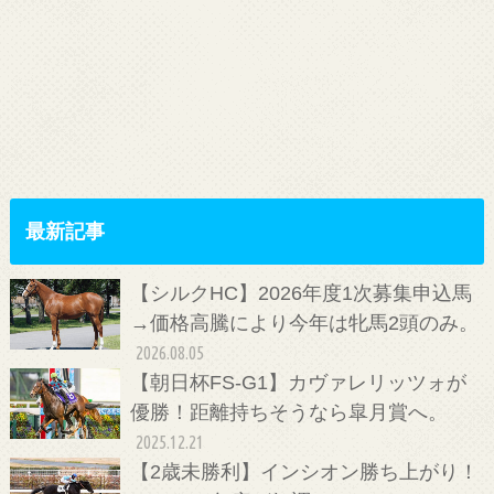
最新記事
【シルクHC】2026年度1次募集申込馬
→価格高騰により今年は牝馬2頭のみ。
2026.08.05
【朝日杯FS-G1】カヴァレリッツォが
優勝！距離持ちそうなら皐月賞へ。
2025.12.21
【2歳未勝利】インシオン勝ち上がり！