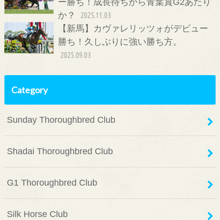
ー勝ち！成長待ちから青葉賞G2あたり
か？
2025.11.03
【新馬】カヴァレリッツォがデビュー
勝ち！久しぶりに強い勝ち方。
2025.09.03
Category
Sunday Thoroughbred Club
Shadai Thoroughbred Club
G1 Thoroughbred Club
Silk Horse Club