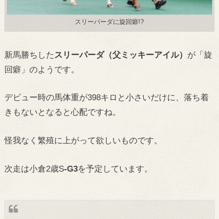
スリーパーダに旋回癖!?
新馬勝ちした
スリーパーダ（父ミッキーアイル）
が「旋
回癖」のようです。
デビュー時の馬体重が398キロと小さいだけに、落ち着
きもないとなると心配ですね。
怪我なく繁殖に上がって欲しいものです。
次走は小倉2歳S
-G3
を予定しています。