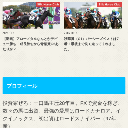
Silk Horse Club
Silk Horse Club
2025.11.3
2016.10.16
【新馬】アローメタルなんとかデビ
秋華賞（G1）パーシーズベストは7
ュー勝ち！成長待ちから青葉賞G2あ
着！最後まで良く走ってくれまし
たりか？
た。
プロフィール
投資家ぜろ：一口馬主歴28年目。FXで資金を稼ぎ、
数々の馬に出資。最強の愛馬はロードカナロア、イ
クイノックス。初出資はロードスナイパー（97年
産）