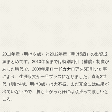
2011年産（明け６歳）と2012年産（明け5歳）の出資成
績まとめです。
2010年産までは特別割引（補償）制度が
あった時代で、2008年産
ロードカナロア
を5口引いた事
により、生涯収支が一旦プラスになりました。
直近2世
代（明け4歳、明け3歳）は大不振。
まだ完全には結果が
出ていないので、勝ち上がった仔には頑張って欲しいと
ころ。