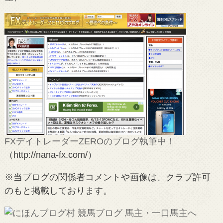
FXデイトレーダーZEROのブログ執筆中！
（http://nana-fx.com/）
※当ブログの関係者コメントや画像は、クラブ許可
のもと掲載しております。