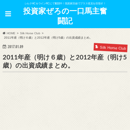
シルクHC＆ウインRCにて奮闘中！投資家目線でプラス収支を目指す！
投資家ぜろの一口馬主奮
闘記
HOME
Silk Horse Club
2011年産（明け６歳）と2012年産（明け5歳）の出資成績まとめ。
2017.01.09
Silk Horse Club
2011年産（明け６歳）と2012年産（明け5
歳）の出資成績まとめ。