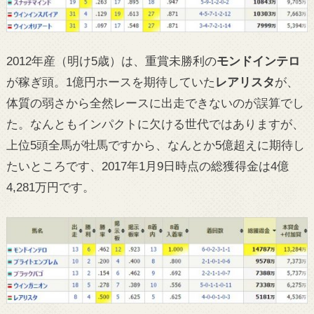
2012年産（明け5歳）は、重賞未勝利の
モンドインテロ
が稼ぎ頭。1億円ホースを期待していた
レアリスタ
が、
体質の弱さから全然レースに出走できない
のが誤算でし
た。なんともインパクトに欠ける世代ではありますが、
上位5頭全馬が牡馬ですから、なんとか5億超えに期待し
たいところです、
2017年1月9日時点の総獲得金は4億
4,281万円です。