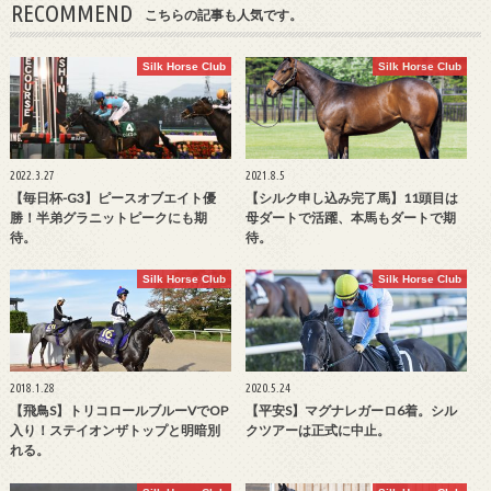
RECOMMEND
こちらの記事も人気です。
Silk Horse Club
Silk Horse Club
2022.3.27
2021.8.5
【毎日杯-G3】ピースオブエイト優
【シルク申し込み完了馬】11頭目は
勝！半弟グラニットピークにも期
母ダートで活躍、本馬もダートで期
待。
待。
Silk Horse Club
Silk Horse Club
2018.1.28
2020.5.24
【飛鳥S】トリコロールブルーVでOP
【平安S】マグナレガーロ6着。シル
入り！ステイオンザトップと明暗別
クツアーは正式に中止。
れる。