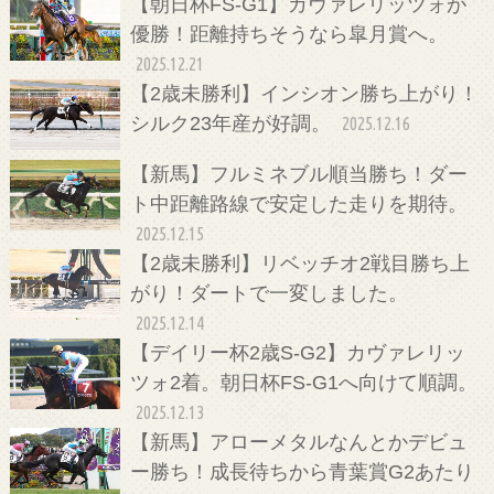
【朝日杯FS-G1】カヴァレリッツォが
優勝！距離持ちそうなら皐月賞へ。
2025.12.21
【2歳未勝利】インシオン勝ち上がり！
シルク23年産が好調。
2025.12.16
【新馬】フルミネブル順当勝ち！ダー
ト中距離路線で安定した走りを期待。
2025.12.15
【2歳未勝利】リベッチオ2戦目勝ち上
がり！ダートで一変しました。
2025.12.14
【デイリー杯2歳S-G2】カヴァレリッ
ツォ2着。朝日杯FS-G1へ向けて順調。
2025.12.13
【新馬】アローメタルなんとかデビュ
ー勝ち！成長待ちから青葉賞G2あたり