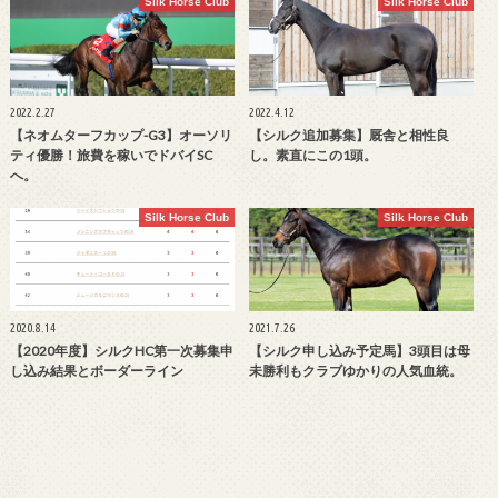
Silk Horse Club
Silk Horse Club
2022.2.27
2022.4.12
【ネオムターフカップ-G3】オーソリ
【シルク追加募集】厩舎と相性良
ティ優勝！旅費を稼いでドバイSC
し。素直にこの1頭。
へ。
Silk Horse Club
Silk Horse Club
2020.8.14
2021.7.26
【2020年度】シルクHC第一次募集申
【シルク申し込み予定馬】3頭目は母
し込み結果とボーダーライン
未勝利もクラブゆかりの人気血統。