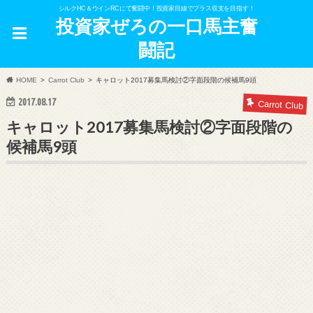
シルクHC＆ウインRCにて奮闘中！投資家目線でプラス収支を目指す！
投資家ぜろの一口馬主奮
闘記
HOME
Carrot Club
キャロット2017募集馬検討②字面段階の候補馬9頭
2017.08.17
Carrot Club
キャロット2017募集馬検討②字面段階の
候補馬9頭