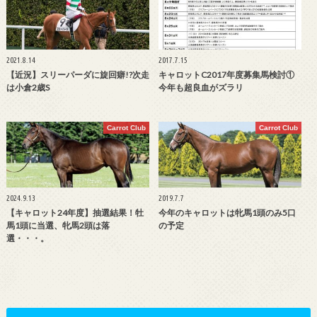
2021.8.14
2017.7.15
【近況】スリーパーダに旋回癖!?次走
キャロットC2017年度募集馬検討①
は小倉2歳S
今年も超良血がズラリ
Carrot Club
Carrot Club
2024.9.13
2019.7.7
【キャロット24年度】抽選結果！牡
今年のキャロットは牝馬1頭のみ5口
馬1頭に当選、牝馬2頭は落
の予定
選・・・。