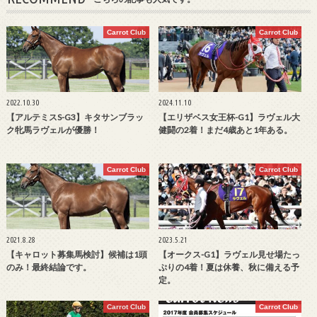
Carrot Club
Carrot Club
2022.10.30
2024.11.10
【アルテミスS-G3】キタサンブラッ
【エリザベス女王杯-G1】ラヴェル大
ク牝馬ラヴェルが優勝！
健闘の2着！まだ4歳あと1年ある。
Carrot Club
Carrot Club
2021.8.28
2023.5.21
【キャロット募集馬検討】候補は1頭
【オークス-G1】ラヴェル見せ場たっ
のみ！最終結論です。
ぷりの4着！夏は休養、秋に備える予
定。
Carrot Club
Carrot Club