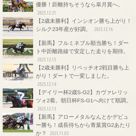
優勝！距離持ちそうなら皐月賞へ。
2025.12.21
【2歳未勝利】インシオン勝ち上がり！
シルク23年産が好調。
2025.12.16
【新馬】フルミネブル順当勝ち！ダー
ト中距離路線で安定した走りを期待。
2025.12.15
【2歳未勝利】リベッチオ2戦目勝ち上
がり！ダートで一変しました。
2025.12.14
【デイリー杯2歳S-G2】カヴァレリッ
ツォ2着。朝日杯FS-G1へ向けて順調。
2025.12.13
【新馬】アローメタルなんとかデビュ
ー勝ち！成長待ちから青葉賞G2あたり
か？
2025.11.03