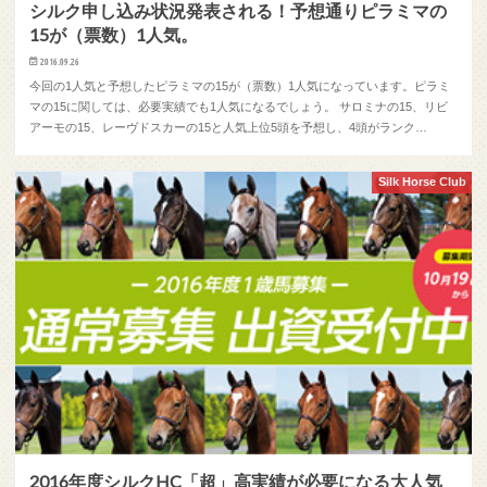
シルク申し込み状況発表される！予想通りピラミマの
15が（票数）1人気。
2016.09.26
今回の1人気と予想したピラミマの15が（票数）1人気になっています。ピラミ
マの15に関しては、必要実績でも1人気になるでしょう。 サロミナの15、リビ
アーモの15、レーヴドスカーの15と人気上位5頭を予想し、4頭がランク…
Silk Horse Club
2016年度シルクHC「超」高実績が必要になる大人気