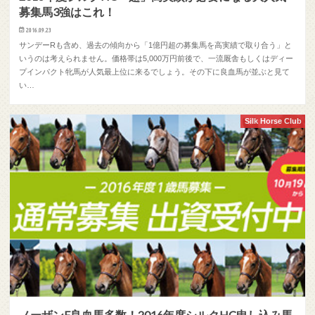
募集馬3強はこれ！
2016.09.23
サンデーRも含め、過去の傾向から「1億円超の募集馬を高実績で取り合う」と
いうのは考えられません。価格帯は5,000万円前後で、一流厩舎もしくはディー
プインパクト牝馬が人気最上位に来るでしょう。その下に良血馬が並ぶと見て
い…
Silk Horse Club
ノーザンF良血馬多数！2016年度シルクHC申し込み馬