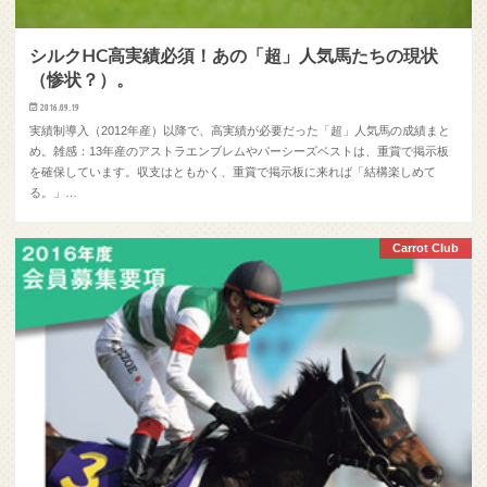
シルクHC高実績必須！あの「超」人気馬たちの現状
（惨状？）。
2016.09.19
実績制導入（2012年産）以降で、高実績が必要だった「超」人気馬の成績まと
め。雑感：13年産のアストラエンブレムやパーシーズベストは、重賞で掲示板
を確保しています。収支はともかく、重賞で掲示板に来れば「結構楽しめて
る。」…
Carrot Club