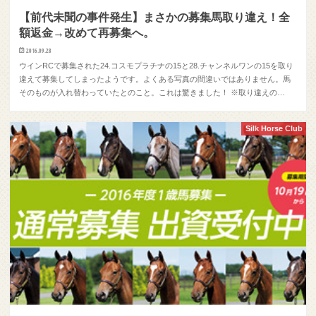
【前代未聞の事件発生】まさかの募集馬取り違え！全
額返金→改めて再募集へ。
2016.09.28
ウインRCで募集された24.コスモプラチナの15と28.チャンネルワンの15を取り
違えて募集してしまったようです。よくある写真の間違いではありません。馬
そのものが入れ替わっていたとのこと。これは驚きました！ ※取り違えの…
Silk Horse Club