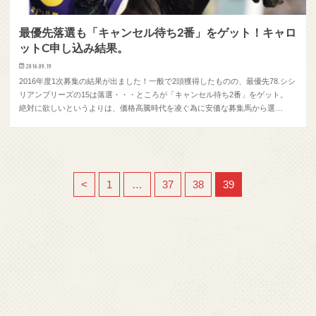
最優先落選も「キャンセル待ち2番」をゲット！キャロ
ットC申し込み結果。
2016.09.19
2016年度1次募集の結果が出ました！一般で2頭獲得したものの、最優先78.シシ
リアンブリーズの15は落選・・・ところが「キャンセル待ち2番」をゲット。
絶対に欲しいというよりは、価格高騰時代を凌ぐ為に安価な募集馬から選…
<
1
…
37
38
39