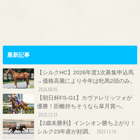
最新記事
【シルクHC】2026年度1次募集申込馬
→価格高騰により今年は牝馬2頭のみ。
2026.08.05
【朝日杯FS-G1】カヴァレリッツォが
優勝！距離持ちそうなら皐月賞へ。
2025.12.21
【2歳未勝利】インシオン勝ち上がり！
シルク23年産が好調。
2025.12.16