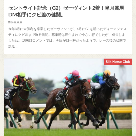
セントライト記念（G2）ゼーヴィント2着！皐月賞馬
DM相手にクビ差の健闘。
2016.09.19
今年3月に未勝利を卒業したゼーヴィントが、4月にG1を勝ったディーマジェス
ティにクビ差まで迫る健闘。募集時は遅生まれで小さい仔でしたが、成長しま
したね。 調教師コメントでは、今回が目一杯だったようで、レース後の状態で
次走…
Silk Horse Club