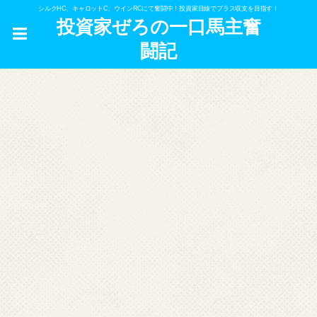
シルクHC、キャロットC、ウインRCにて奮闘中！投資家目線でプラス収支を目指す！
投資家ぜろの一口馬主奮
闘記