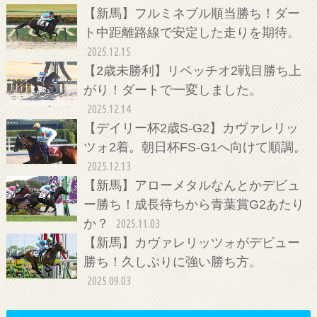
【新馬】フルミネブル順当勝ち！ダー
ト中距離路線で安定した走りを期待。
2025.12.15
【2歳未勝利】リベッチオ2戦目勝ち上
がり！ダートで一変しました。
2025.12.14
【デイリー杯2歳S-G2】カヴァレリッ
ツォ2着。朝日杯FS-G1へ向けて順調。
2025.12.13
【新馬】アローメタルなんとかデビュ
ー勝ち！成長待ちから青葉賞G2あたり
か？
2025.11.03
【新馬】カヴァレリッツォがデビュー
勝ち！久しぶりに強い勝ち方。
2025.09.03